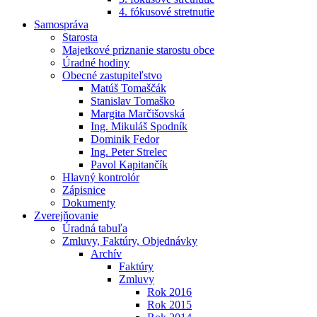
4. fókusové stretnutie
Samospráva
Starosta
Majetkové priznanie starostu obce
Úradné hodiny
Obecné zastupiteľstvo
Matúš Tomaščák
Stanislav Tomaško
Margita Marčišovská
Ing. Mikuláš Spodník
Dominik Fedor
Ing. Peter Strelec
Pavol Kapitančík
Hlavný kontrolór
Zápisnice
Dokumenty
Zverejňovanie
Úradná tabuľa
Zmluvy, Faktúry, Objednávky
Archív
Faktúry
Zmluvy
Rok 2016
Rok 2015