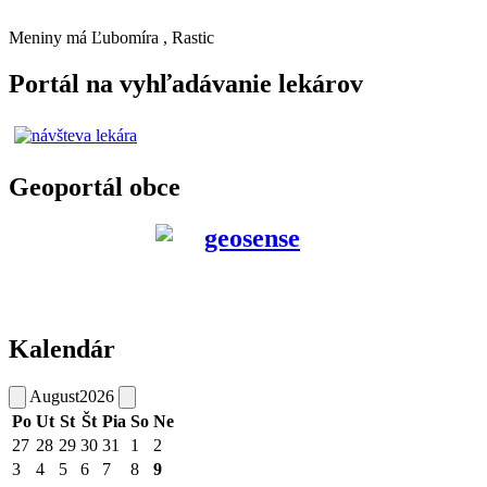
Meniny má
Ľubomíra
, Rastic
Portál na vyhľadávanie lekárov
Geoportál obce
Kalendár
August
2026
Po
Ut
St
Št
Pia
So
Ne
27
28
29
30
31
1
2
3
4
5
6
7
8
9