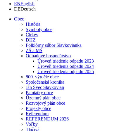
EN
English
DE
Deutsch
Obec
História
Symboly obce
Cirkev
DHZ
Folklórny súbor Slavkovianka
ZŠ a MŠ
Odpadové hospodárstvo
Úroveň triedenie odpadu 2023
Úroveň triedenia odpadu 2024
Úroveň triedenia odpadu 2025
800. výročie obce
Spoločenská kronika
Ján Švec Slavkovian
Pamiatky obce
Územný plán obce
Rozvojový plán obce
Projekty obce
Referendum
REFERENDUM 2026
Voľby
Tlačivá