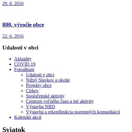
29. 6. 2016
800. výročie obce
22. 6. 2016
Udalosti v obci
Aktuality
COVID 19
Fotoalbum
Udalosti v obci
Nižný Slavkov a okolie
Projekty obce
Cirkev
Spoločenské aktivity
Centrum voľného času a iné aktivity
Výstavba NBD
Výstavba a rekonštrukcia pozemných komunikácií
Kalendár akcií
Sviatok