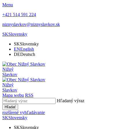
Menu
+421 514 591 224
niznyslavkov@niznyslavkov.sk
SK
Slovensky
SK
Slovensky
EN
English
DE
Deutsch
Nižný
Slavkov
Nižný
Slavkov
Mapa webu
RSS
Hľadaný výraz
Hľadať
rozšírené vyhľadávanie
SK
Slovensky
SK
Slovensky