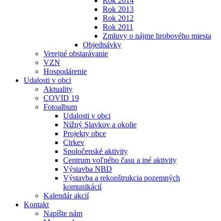
Rok 2014
Rok 2013
Rok 2012
Rok 2011
Zmluvy o nájme hrobového miesta
Objednávky
Verejné obstarávanie
VZN
Hospodárenie
Udalosti v obci
Aktuality
COVID 19
Fotoalbum
Udalosti v obci
Nižný Slavkov a okolie
Projekty obce
Cirkev
Spoločenské aktivity
Centrum voľného času a iné aktivity
Výstavba NBD
Výstavba a rekonštrukcia pozemných
komunikácií
Kalendár akcií
Kontakt
Napíšte nám