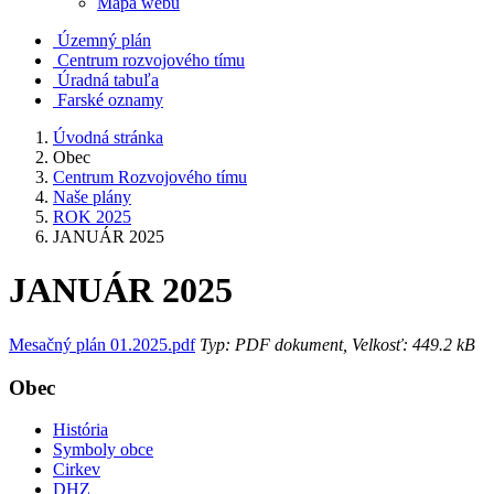
Mapa webu
Územný plán
Centrum rozvojového tímu
Úradná tabuľa
Farské oznamy
Úvodná stránka
Obec
Centrum Rozvojového tímu
Naše plány
ROK 2025
JANUÁR 2025
JANUÁR 2025
Mesačný plán 01.2025.pdf
Typ: PDF dokument, Velkosť: 449.2 kB
Obec
História
Symboly obce
Cirkev
DHZ