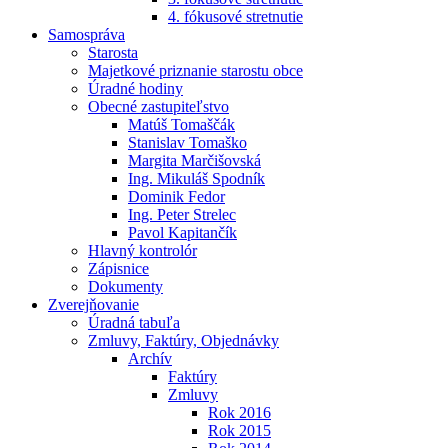
4. fókusové stretnutie
Samospráva
Starosta
Majetkové priznanie starostu obce
Úradné hodiny
Obecné zastupiteľstvo
Matúš Tomaščák
Stanislav Tomaško
Margita Marčišovská
Ing. Mikuláš Spodník
Dominik Fedor
Ing. Peter Strelec
Pavol Kapitančík
Hlavný kontrolór
Zápisnice
Dokumenty
Zverejňovanie
Úradná tabuľa
Zmluvy, Faktúry, Objednávky
Archív
Faktúry
Zmluvy
Rok 2016
Rok 2015