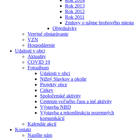
Rok 2014
Rok 2013
Rok 2012
Rok 2011
Zmluvy o nájme hrobového miesta
Objednávky
Verejné obstarávanie
VZN
Hospodárenie
Udalosti v obci
Aktuality
COVID 19
Fotoalbum
Udalosti v obci
Nižný Slavkov a okolie
Projekty obce
Cirkev
Spoločenské aktivity
Centrum voľného času a iné aktivity
Výstavba NBD
Výstavba a rekonštrukcia pozemných
komunikácií
Kalendár akcií
Kontakt
Napíšte nám