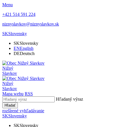
Menu
+421 514 591 224
niznyslavkov@niznyslavkov.sk
SK
Slovensky
SK
Slovensky
EN
English
DE
Deutsch
Nižný
Slavkov
Nižný
Slavkov
Mapa webu
RSS
Hľadaný výraz
Hľadať
rozšírené vyhľadávanie
SK
Slovensky
SK
Slovensky