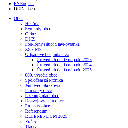
EN
English
DE
Deutsch
Obec
História
Symboly obce
Cirkev
DHZ
Folklórny súbor Slavkovianka
ZŠ a MŠ
Odpadové hospodárstvo
Úroveň triedenie odpadu 2023
Úroveň triedenia odpadu 2024
Úroveň triedenia odpadu 2025
800. výročie obce
Spoločenská kronika
Ján Švec Slavkovian
Pamiatky obce
Územný plán obce
Rozvojový plán obce
Projekty obce
Referendum
REFERENDUM 2026
Voľby
Tlačivá