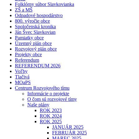
Folklórny súbor Slavkovianka
ZŠ a MŠ
Odpadové hospodárstvo
800. výročie obce
Spoločenská kronika
Ján Švec Slavkovian
Pamiatky obce
Územný plán obce
Rozvojový plán obce
Projekty obce
Referendum
REFERENDUM 2026
Voľby
Tlačivá
MOaPS
Centrum Rozvojového tímu
Informácie o projekte
O čom sú rozvojové tímy
Naše plány
ROK 2023
ROK 2024
ROK 2025
JANUÁR 2025
FEBRUÁR 2025
MAREC 2025