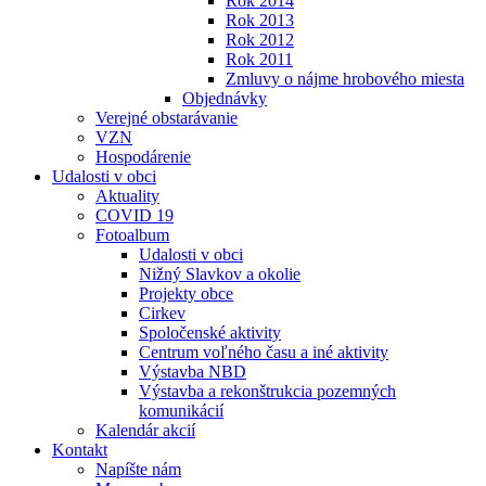
Rok 2014
Rok 2013
Rok 2012
Rok 2011
Zmluvy o nájme hrobového miesta
Objednávky
Verejné obstarávanie
VZN
Hospodárenie
Udalosti v obci
Aktuality
COVID 19
Fotoalbum
Udalosti v obci
Nižný Slavkov a okolie
Projekty obce
Cirkev
Spoločenské aktivity
Centrum voľného času a iné aktivity
Výstavba NBD
Výstavba a rekonštrukcia pozemných
komunikácií
Kalendár akcií
Kontakt
Napíšte nám