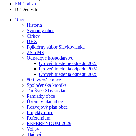
EN
English
DE
Deutsch
Obec
História
Symboly obce
Cirkev
DHZ
Folklórny súbor Slavkovianka
ZŠ a MŠ
Odpadové hospodárstvo
Úroveň triedenie odpadu 2023
Úroveň triedenia odpadu 2024
Úroveň triedenia odpadu 2025
800. výročie obce
Spoločenská kronika
Ján Švec Slavkovian
Pamiatky obce
Územný plán obce
Rozvojový plán obce
Projekty obce
Referendum
REFERENDUM 2026
Voľby
Tlačivá