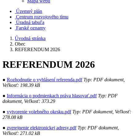
Mapa webu
Územný plán
Centrum rozvojového tímu
Úradná tabuľa
Farské oznamy
Úvodná stránka
Obec
REFERENDUM 2026
REFERENDUM 2026
●
Rozhodnutie o vyhlásení referenda.pdf
Typ: PDF dokument,
Veľkosť: 198.39 kB
●
Informácia o podmienkach práva hlasovať.pdf
Typ: PDF
dokument, Veľkosť: 373.29
●
vytvorenie volebného okrsku.pdf
Typ: PDF dokument, Veľkosť:
278.08 kB
●
zverejnenie elektronickej adresy.pdf
Typ: PDF dokument,
Veľkosť: 271.02 kB