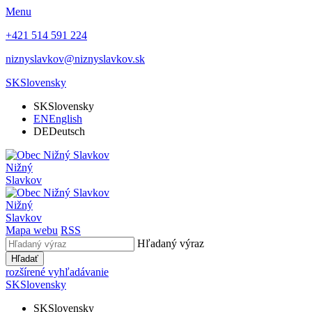
Menu
+421 514 591 224
niznyslavkov@niznyslavkov.sk
SK
Slovensky
SK
Slovensky
EN
English
DE
Deutsch
Nižný
Slavkov
Nižný
Slavkov
Mapa webu
RSS
Hľadaný výraz
Hľadať
rozšírené vyhľadávanie
SK
Slovensky
SK
Slovensky