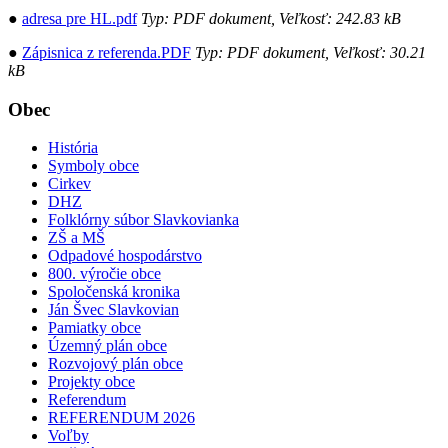
●
adresa pre HL.pdf
Typ: PDF dokument, Veľkosť: 242.83 kB
●
Zápisnica z referenda.PDF
Typ: PDF dokument, Veľkosť: 30.21
kB
Obec
História
Symboly obce
Cirkev
DHZ
Folklórny súbor Slavkovianka
ZŠ a MŠ
Odpadové hospodárstvo
800. výročie obce
Spoločenská kronika
Ján Švec Slavkovian
Pamiatky obce
Územný plán obce
Rozvojový plán obce
Projekty obce
Referendum
REFERENDUM 2026
Voľby