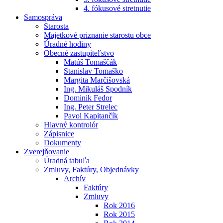
4. fókusové stretnutie
Samospráva
Starosta
Majetkové priznanie starostu obce
Úradné hodiny
Obecné zastupiteľstvo
Matúš Tomaščák
Stanislav Tomaško
Margita Marčišovská
Ing. Mikuláš Spodník
Dominik Fedor
Ing. Peter Strelec
Pavol Kapitančík
Hlavný kontrolór
Zápisnice
Dokumenty
Zverejňovanie
Úradná tabuľa
Zmluvy, Faktúry, Objednávky
Archív
Faktúry
Zmluvy
Rok 2016
Rok 2015