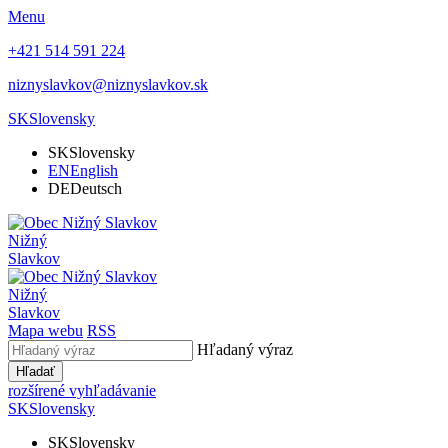
Menu
+421 514 591 224
niznyslavkov@niznyslavkov.sk
SK
Slovensky
SK
Slovensky
EN
English
DE
Deutsch
Nižný
Slavkov
Nižný
Slavkov
Mapa webu
RSS
Hľadaný výraz
Hľadať
rozšírené vyhľadávanie
SK
Slovensky
SK
Slovensky