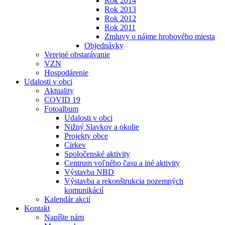
Rok 2014
Rok 2013
Rok 2012
Rok 2011
Zmluvy o nájme hrobového miesta
Objednávky
Verejné obstarávanie
VZN
Hospodárenie
Udalosti v obci
Aktuality
COVID 19
Fotoalbum
Udalosti v obci
Nižný Slavkov a okolie
Projekty obce
Cirkev
Spoločenské aktivity
Centrum voľného času a iné aktivity
Výstavba NBD
Výstavba a rekonštrukcia pozemných
komunikácií
Kalendár akcií
Kontakt
Napíšte nám