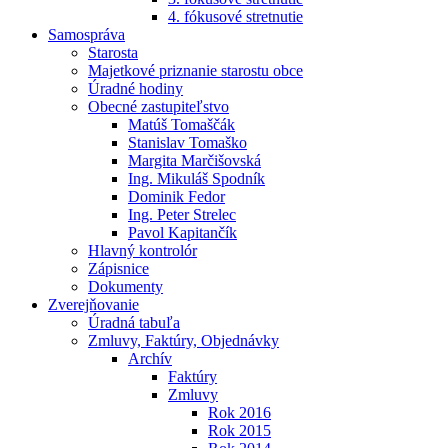
4. fókusové stretnutie
Samospráva
Starosta
Majetkové priznanie starostu obce
Úradné hodiny
Obecné zastupiteľstvo
Matúš Tomaščák
Stanislav Tomaško
Margita Marčišovská
Ing. Mikuláš Spodník
Dominik Fedor
Ing. Peter Strelec
Pavol Kapitančík
Hlavný kontrolór
Zápisnice
Dokumenty
Zverejňovanie
Úradná tabuľa
Zmluvy, Faktúry, Objednávky
Archív
Faktúry
Zmluvy
Rok 2016
Rok 2015