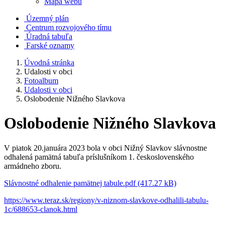
Mapa webu
Územný plán
Centrum rozvojového tímu
Úradná tabuľa
Farské oznamy
Úvodná stránka
Udalosti v obci
Fotoalbum
Udalosti v obci
Oslobodenie Nižného Slavkova
Oslobodenie Nižného Slavkova
V piatok 20.januára 2023 bola v obci Nižný Slavkov slávnostne
odhalená pamätná tabuľa príslušníkom 1. československého
armádneho zboru.
Slávnostné odhalenie pamätnej tabule.pdf (417.27 kB)
https://www.teraz.sk/regiony/v-niznom-slavkove-odhalili-tabulu-
1c/688653-clanok.html