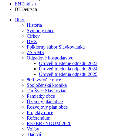
EN
English
DE
Deutsch
Obec
História
Symboly obce
Cirkev
DHZ
Folklórny súbor Slavkovianka
ZŠ a MŠ
Odpadové hospodárstvo
Úroveň triedenie odpadu 2023
Úroveň triedenia odpadu 2024
Úroveň triedenia odpadu 2025
800. výročie obce
Spoločenská kronika
Ján Švec Slavkovian
Pamiatky obce
Územný plán obce
Rozvojový plán obce
Projekty obce
Referendum
REFERENDUM 2026
Voľby
Tlačivá