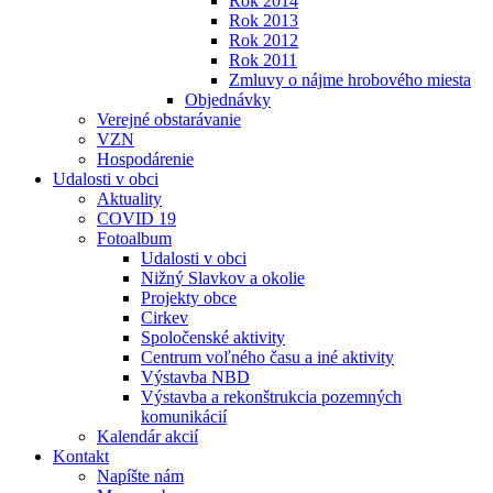
Rok 2014
Rok 2013
Rok 2012
Rok 2011
Zmluvy o nájme hrobového miesta
Objednávky
Verejné obstarávanie
VZN
Hospodárenie
Udalosti v obci
Aktuality
COVID 19
Fotoalbum
Udalosti v obci
Nižný Slavkov a okolie
Projekty obce
Cirkev
Spoločenské aktivity
Centrum voľného času a iné aktivity
Výstavba NBD
Výstavba a rekonštrukcia pozemných
komunikácií
Kalendár akcií
Kontakt
Napíšte nám