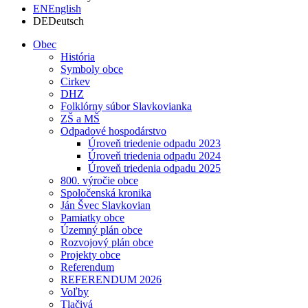
EN
English
DE
Deutsch
Obec
História
Symboly obce
Cirkev
DHZ
Folklórny súbor Slavkovianka
ZŠ a MŠ
Odpadové hospodárstvo
Úroveň triedenie odpadu 2023
Úroveň triedenia odpadu 2024
Úroveň triedenia odpadu 2025
800. výročie obce
Spoločenská kronika
Ján Švec Slavkovian
Pamiatky obce
Územný plán obce
Rozvojový plán obce
Projekty obce
Referendum
REFERENDUM 2026
Voľby
Tlačivá