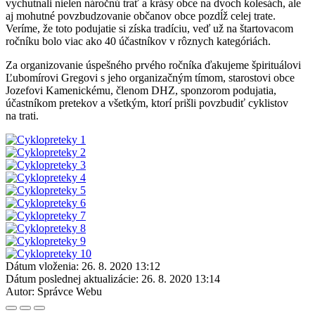
vychutnali nielen náročnú trať a krásy obce na dvoch kolesách, ale
aj mohutné povzbudzovanie občanov obce pozdĺž celej trate.
Veríme, že toto podujatie si získa tradíciu, veď už na štartovacom
ročníku bolo viac ako 40 účastníkov v rôznych kategóriách.
Za organizovanie úspešného prvého ročníka ďakujeme špirituálovi
Ľubomírovi Gregovi s jeho organizačným tímom, starostovi obce
Jozefovi Kamenickému, členom DHZ, sponzorom podujatia,
účastníkom pretekov a všetkým, ktorí prišli povzbudiť cyklistov
na trati.
Dátum vloženia:
26. 8. 2020 13:12
Dátum poslednej aktualizácie:
26. 8. 2020 13:14
Autor:
Správce Webu