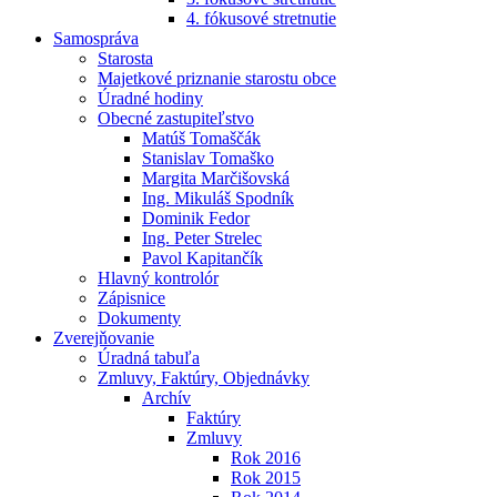
4. fókusové stretnutie
Samospráva
Starosta
Majetkové priznanie starostu obce
Úradné hodiny
Obecné zastupiteľstvo
Matúš Tomaščák
Stanislav Tomaško
Margita Marčišovská
Ing. Mikuláš Spodník
Dominik Fedor
Ing. Peter Strelec
Pavol Kapitančík
Hlavný kontrolór
Zápisnice
Dokumenty
Zverejňovanie
Úradná tabuľa
Zmluvy, Faktúry, Objednávky
Archív
Faktúry
Zmluvy
Rok 2016
Rok 2015