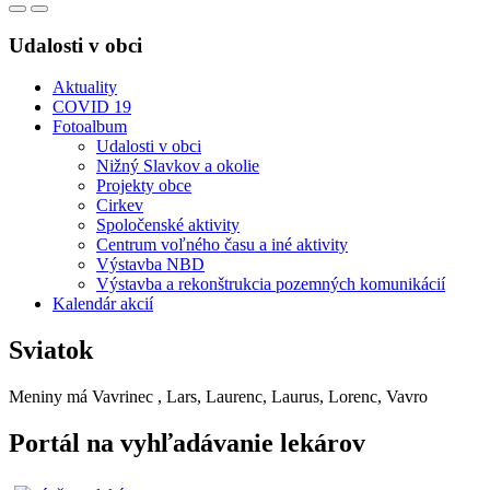
Udalosti v obci
Aktuality
COVID 19
Fotoalbum
Udalosti v obci
Nižný Slavkov a okolie
Projekty obce
Cirkev
Spoločenské aktivity
Centrum voľného času a iné aktivity
Výstavba NBD
Výstavba a rekonštrukcia pozemných komunikácií
Kalendár akcií
Sviatok
Meniny má
Vavrinec
, Lars, Laurenc, Laurus, Lorenc, Vavro
Portál na vyhľadávanie lekárov