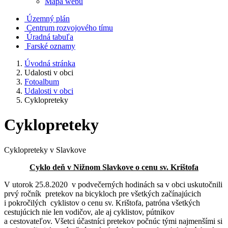
Mapa webu
Územný plán
Centrum rozvojového tímu
Úradná tabuľa
Farské oznamy
Úvodná stránka
Udalosti v obci
Fotoalbum
Udalosti v obci
Cyklopreteky
Cyklopreteky
Cyklopreteky v Slavkove
Cyklo deň v Nižnom Slavkove o cenu sv. Krištofa
V utorok 25.8.2020 v podvečerných hodinách sa v obci uskutočnili
prvý ročník pretekov na bicykloch pre všetkých začínajúcich
i pokročilých cyklistov o cenu sv. Krištofa, patróna všetkých
cestujúcich nie len vodičov, ale aj cyklistov, pútnikov
a cestovateľov. Všetci účastníci pretekov počnúc tými najmenšími si