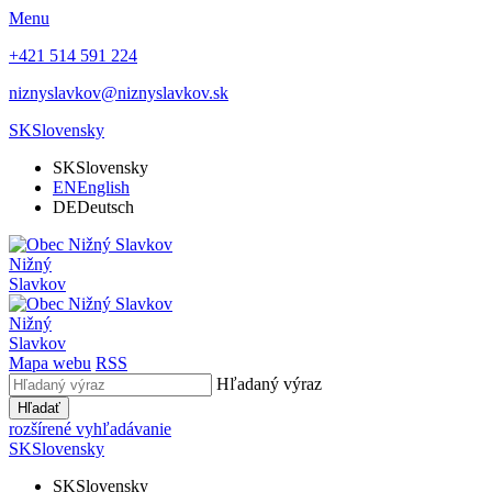
Menu
+421 514 591 224
niznyslavkov@niznyslavkov.sk
SK
Slovensky
SK
Slovensky
EN
English
DE
Deutsch
Nižný
Slavkov
Nižný
Slavkov
Mapa webu
RSS
Hľadaný výraz
Hľadať
rozšírené vyhľadávanie
SK
Slovensky
SK
Slovensky