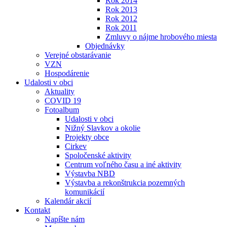
Rok 2014
Rok 2013
Rok 2012
Rok 2011
Zmluvy o nájme hrobového miesta
Objednávky
Verejné obstarávanie
VZN
Hospodárenie
Udalosti v obci
Aktuality
COVID 19
Fotoalbum
Udalosti v obci
Nižný Slavkov a okolie
Projekty obce
Cirkev
Spoločenské aktivity
Centrum voľného času a iné aktivity
Výstavba NBD
Výstavba a rekonštrukcia pozemných
komunikácií
Kalendár akcií
Kontakt
Napíšte nám