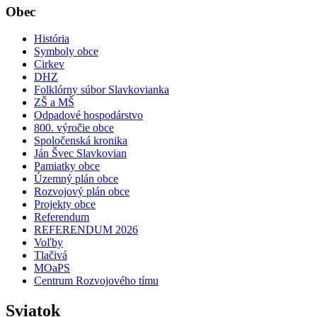
Obec
História
Symboly obce
Cirkev
DHZ
Folklórny súbor Slavkovianka
ZŠ a MŠ
Odpadové hospodárstvo
800. výročie obce
Spoločenská kronika
Ján Švec Slavkovian
Pamiatky obce
Územný plán obce
Rozvojový plán obce
Projekty obce
Referendum
REFERENDUM 2026
Voľby
Tlačivá
MOaPS
Centrum Rozvojového tímu
Sviatok