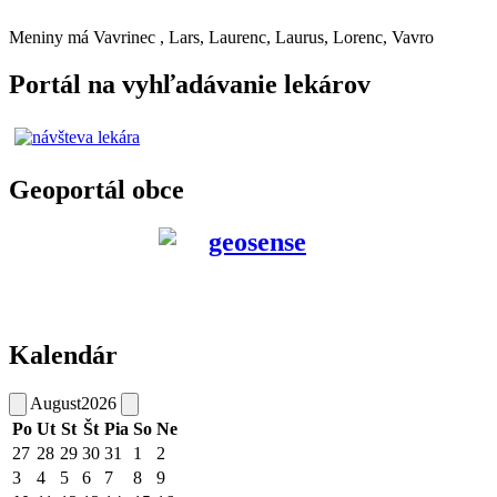
Meniny má
Vavrinec
, Lars, Laurenc, Laurus, Lorenc, Vavro
Portál na vyhľadávanie lekárov
Geoportál obce
Kalendár
August
2026
Po
Ut
St
Št
Pia
So
Ne
27
28
29
30
31
1
2
3
4
5
6
7
8
9