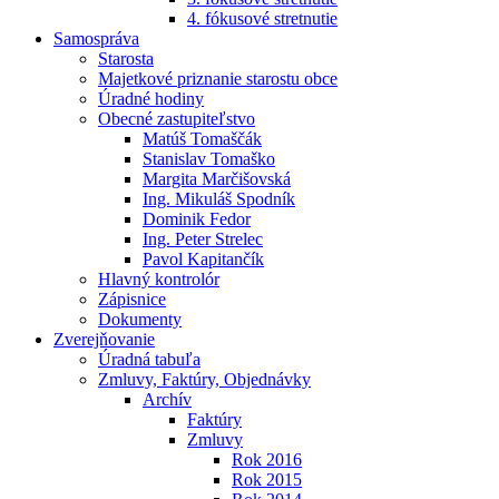
4. fókusové stretnutie
Samospráva
Starosta
Majetkové priznanie starostu obce
Úradné hodiny
Obecné zastupiteľstvo
Matúš Tomaščák
Stanislav Tomaško
Margita Marčišovská
Ing. Mikuláš Spodník
Dominik Fedor
Ing. Peter Strelec
Pavol Kapitančík
Hlavný kontrolór
Zápisnice
Dokumenty
Zverejňovanie
Úradná tabuľa
Zmluvy, Faktúry, Objednávky
Archív
Faktúry
Zmluvy
Rok 2016
Rok 2015