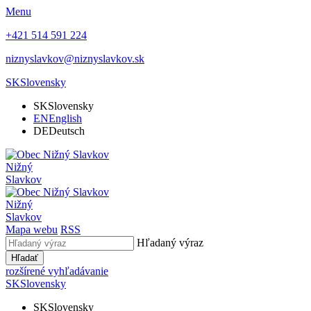
Menu
+421 514 591 224
niznyslavkov@niznyslavkov.sk
SK
Slovensky
SK
Slovensky
EN
English
DE
Deutsch
Nižný
Slavkov
Nižný
Slavkov
Mapa webu
RSS
Hľadaný výraz
Hľadať
rozšírené vyhľadávanie
SK
Slovensky
SK
Slovensky