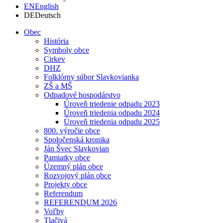
EN
English
DE
Deutsch
Obec
História
Symboly obce
Cirkev
DHZ
Folklórny súbor Slavkovianka
ZŠ a MŠ
Odpadové hospodárstvo
Úroveň triedenie odpadu 2023
Úroveň triedenia odpadu 2024
Úroveň triedenia odpadu 2025
800. výročie obce
Spoločenská kronika
Ján Švec Slavkovian
Pamiatky obce
Územný plán obce
Rozvojový plán obce
Projekty obce
Referendum
REFERENDUM 2026
Voľby
Tlačivá