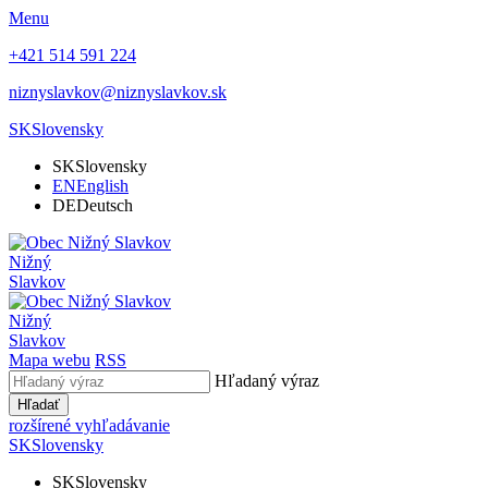
Menu
+421 514 591 224
niznyslavkov@niznyslavkov.sk
SK
Slovensky
SK
Slovensky
EN
English
DE
Deutsch
Nižný
Slavkov
Nižný
Slavkov
Mapa webu
RSS
Hľadaný výraz
Hľadať
rozšírené vyhľadávanie
SK
Slovensky
SK
Slovensky