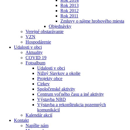
Rok 2014
Rok 2013
Rok 2012
Rok 2011
Zmluvy o nájme hrobového miesta
Objednávky
Verejné obstarávanie
VZN
Hospodárenie
Udalosti v obci
Aktuality
COVID 19
Fotoalbum
Udalosti v obci
Nižný Slavkov a okolie
Projekty obce
Cirkev
Spoločenské aktivity
Centrum voľného času a iné aktivity
Výstavba NBD
Výstavba a rekonštrukcia pozemných
komunikácií
Kalendár akcií
Kontakt
Napíšte nám