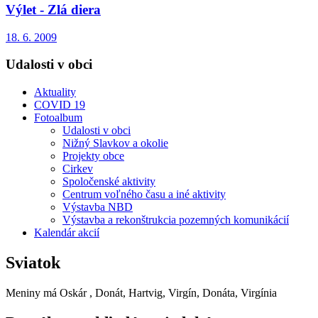
Výlet - Zlá diera
18. 6. 2009
Udalosti v obci
Aktuality
COVID 19
Fotoalbum
Udalosti v obci
Nižný Slavkov a okolie
Projekty obce
Cirkev
Spoločenské aktivity
Centrum voľného času a iné aktivity
Výstavba NBD
Výstavba a rekonštrukcia pozemných komunikácií
Kalendár akcií
Sviatok
Meniny má
Oskár
, Donát, Hartvig, Virgín, Donáta, Virgínia