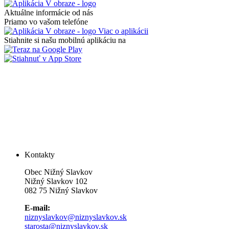
Aktuálne informácie od nás
Priamo vo vašom telefóne
Viac o aplikácii
Stiahnite si našu mobilnú aplikáciu na
Kontakty
Obec Nižný Slavkov
Nižný Slavkov 102
082 75 Nižný Slavkov
E-mail:
niznyslavkov@niznyslavkov.sk
starosta@niznyslavkov.sk