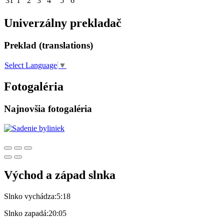
31
1
2
3
4
5
6
Univerzálny prekladač
Preklad (translations)
Select Language
▼
Fotogaléria
Najnovšia fotogaléria
Východ a západ slnka
Slnko vychádza:
5:18
Slnko zapadá:
20:05