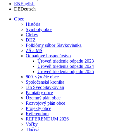
EN
English
DE
Deutsch
Obec
História
Symboly obce
Cirkev
DHZ
Folklórny súbor Slavkovianka
ZŠ a MŠ
Odpadové hospodárstvo
Úroveň triedenie odpadu 2023
Úroveň triedenia odpadu 2024
Úroveň triedenia odpadu 2025
800. výročie obce
Spoločenská kronika
Ján Švec Slavkovian
Pamiatky obce
Územný plán obce
Rozvojový plán obce
Projekty obce
Referendum
REFERENDUM 2026
Voľby
Tlačivá