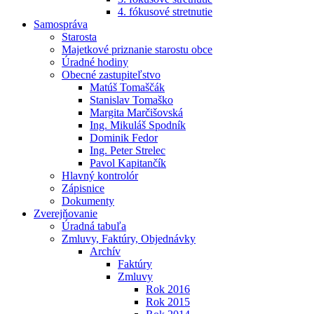
4. fókusové stretnutie
Samospráva
Starosta
Majetkové priznanie starostu obce
Úradné hodiny
Obecné zastupiteľstvo
Matúš Tomaščák
Stanislav Tomaško
Margita Marčišovská
Ing. Mikuláš Spodník
Dominik Fedor
Ing. Peter Strelec
Pavol Kapitančík
Hlavný kontrolór
Zápisnice
Dokumenty
Zverejňovanie
Úradná tabuľa
Zmluvy, Faktúry, Objednávky
Archív
Faktúry
Zmluvy
Rok 2016
Rok 2015