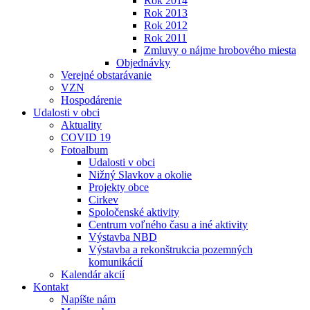
Rok 2014
Rok 2013
Rok 2012
Rok 2011
Zmluvy o nájme hrobového miesta
Objednávky
Verejné obstarávanie
VZN
Hospodárenie
Udalosti v obci
Aktuality
COVID 19
Fotoalbum
Udalosti v obci
Nižný Slavkov a okolie
Projekty obce
Cirkev
Spoločenské aktivity
Centrum voľného času a iné aktivity
Výstavba NBD
Výstavba a rekonštrukcia pozemných
komunikácií
Kalendár akcií
Kontakt
Napíšte nám