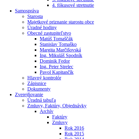
4. fókusové stretnutie
Samospráva
Starosta
Majetkové priznanie starostu obce
Úradné hodiny
Obecné zastupiteľstvo
Matúš Tomaščák
Stanislav Tomaško
Margita Marčišovská
Ing. Mikuláš Spodník
Dominik Fedor
Ing. Peter Strelec
Pavol Kapitančík
Hlavný kontrolór
Zápisnice
Dokumenty
Zverejňovanie
Úradná tabuľa
Zmluvy, Faktúry, Objednávky
Archív
Faktúry
Zmluvy
Rok 2016
Rok 2015