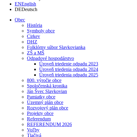
EN
English
DE
Deutsch
Obec
História
Symboly obce
Cirkev
DHZ
Folklórny súbor Slavkovianka
ZŠ a MŠ
Odpadové hospodárstvo
Úroveň triedenie odpadu 2023
Úroveň triedenia odpadu 2024
Úroveň triedenia odpadu 2025
800. výročie obce
Spoločenská kronika
Ján Švec Slavkovian
Pamiatky obce
Územný plán obce
Rozvojový plán obce
Projekty obce
Referendum
REFERENDUM 2026
Voľby
Tlačivá