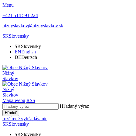
Menu
+421 514 591 224
niznyslavkov@niznyslavkov.sk
SK
Slovensky
SK
Slovensky
EN
English
DE
Deutsch
Nižný
Slavkov
Nižný
Slavkov
Mapa webu
RSS
Hľadaný výraz
Hľadať
rozšírené vyhľadávanie
SK
Slovensky
SK
Slovensky