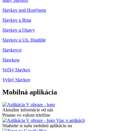
Malý Slavkov
Slavkov pod Hostýnem
Slavkov u Brna
Slavkov u Opavy
Slavkov u Uh. Hradište
Slavkovce
Slawkow
Veľký Slavkov
Vyšný Slavkov
Mobilná aplikácia
Aktuálne informácie od nás
Priamo vo vašom telefóne
Viac o aplikácii
Stiahnite si našu mobilnú aplikáciu na