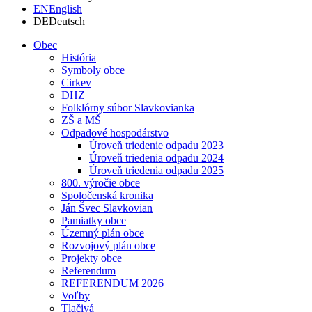
EN
English
DE
Deutsch
Obec
História
Symboly obce
Cirkev
DHZ
Folklórny súbor Slavkovianka
ZŠ a MŠ
Odpadové hospodárstvo
Úroveň triedenie odpadu 2023
Úroveň triedenia odpadu 2024
Úroveň triedenia odpadu 2025
800. výročie obce
Spoločenská kronika
Ján Švec Slavkovian
Pamiatky obce
Územný plán obce
Rozvojový plán obce
Projekty obce
Referendum
REFERENDUM 2026
Voľby
Tlačivá