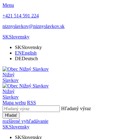
Menu
+421 514 591 224
niznyslavkov@niznyslavkov.sk
SK
Slovensky
SK
Slovensky
EN
English
DE
Deutsch
Nižný
Slavkov
Nižný
Slavkov
Mapa webu
RSS
Hľadaný výraz
Hľadať
rozšírené vyhľadávanie
SK
Slovensky
SK
Slovensky