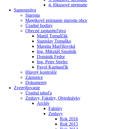
4. fókusové stretnutie
Samospráva
Starosta
Majetkové priznanie starostu obce
Úradné hodiny
Obecné zastupiteľstvo
Matúš Tomaščák
Stanislav Tomaško
Margita Marčišovská
Ing. Mikuláš Spodník
Dominik Fedor
Ing. Peter Strelec
Pavol Kapitančík
Hlavný kontrolór
Zápisnice
Dokumenty
Zverejňovanie
Úradná tabuľa
Zmluvy, Faktúry, Objednávky
Archív
Faktúry
Zmluvy
Rok 2016
Rok 2015