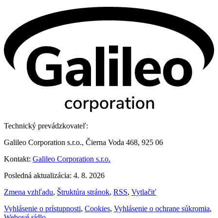
Technický prevádzkovateľ:
Galileo Corporation s.r.o., Čierna Voda 468, 925 06
Kontakt:
Galileo Corporation s.r.o.
Posledná aktualizácia: 4. 8. 2026
Zmena vzhľadu
,
Štruktúra stránok
,
RSS
,
Vytlačiť
Vyhlásenie o prístupnosti
,
Cookies
,
Vyhlásenie o ochrane súkromia
,
Webové sídlo