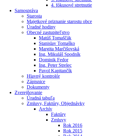
4. fókusové stretnutie
Samospráva
Starosta
Majetkové priznanie starostu obce
Úradné hodiny
Obecné zastupiteľstvo
Matúš Tomaščák
Stanislav Tomaško
Margita Marčišovská
Ing. Mikuláš Spodník
Dominik Fedor
Ing. Peter Strelec
Pavol Kapitančík
Hlavný kontrolór
Zápisnice
Dokumenty
Zverejňovanie
Úradná tabuľa
Zmluvy, Faktúry, Objednávky
Archív
Faktúry
Zmluvy
Rok 2016
Rok 2015