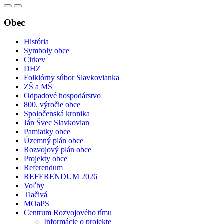
Obec
História
Symboly obce
Cirkev
DHZ
Folklórny súbor Slavkovianka
ZŠ a MŠ
Odpadové hospodárstvo
800. výročie obce
Spoločenská kronika
Ján Švec Slavkovian
Pamiatky obce
Územný plán obce
Rozvojový plán obce
Projekty obce
Referendum
REFERENDUM 2026
Voľby
Tlačivá
MOaPS
Centrum Rozvojového tímu
Informácie o projekte