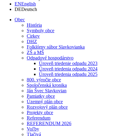
EN
English
DE
Deutsch
Obec
História
Symboly obce
Cirkev
DHZ
Folklórny súbor Slavkovianka
ZŠ a MŠ
Odpadové hospodárstvo
Úroveň triedenie odpadu 2023
Úroveň triedenia odpadu 2024
Úroveň triedenia odpadu 2025
800. výročie obce
Spoločenská kronika
Ján Švec Slavkovian
Pamiatky obce
Územný plán obce
Rozvojový plán obce
Projekty obce
Referendum
REFERENDUM 2026
Voľby
Tlačivá