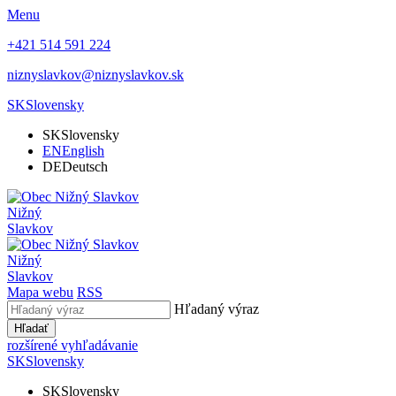
Menu
+421 514 591 224
niznyslavkov@niznyslavkov.sk
SK
Slovensky
SK
Slovensky
EN
English
DE
Deutsch
Nižný
Slavkov
Nižný
Slavkov
Mapa webu
RSS
Hľadaný výraz
Hľadať
rozšírené vyhľadávanie
SK
Slovensky
SK
Slovensky