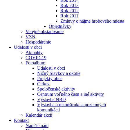
Rok 2014
Rok 2013
Rok 2012
Rok 2011
Zmluvy o nájme hrobového miesta
Objednávky
Verejné obstarávanie
VZN
Hospodárenie
Udalosti v obci
Aktuality
COVID 19
Fotoalbum
Udalosti v obci
Nižný Slavkov a okolie
Projekty obce
Cirkev
Spoločenské aktivity
Centrum voľného času a iné aktivity
Výstavba NBD
Výstavba a rekonštrukcia pozemných
komunikácií
Kalendár akcií
Kontakt
Napíšte nám