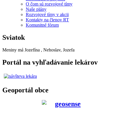
O čom sú rozvojové tímy
Naše plány
Rozvojové tímy v akcii
Kontakty na členov RT
Komunitné fórum
Sviatok
Meniny má
Jozefína
, Nehoslav, Jozefa
Portál na vyhľadávanie lekárov
Geoportál obce