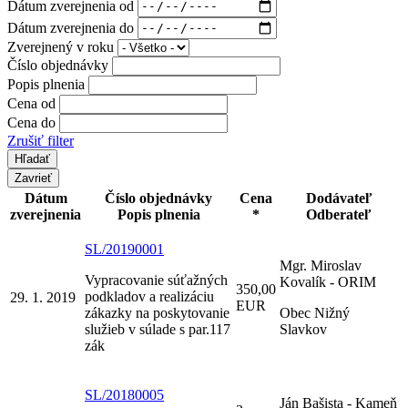
Dátum zverejnenia od
Dátum zverejnenia do
Zverejnený v roku
Číslo objednávky
Popis plnenia
Cena od
Cena do
Zrušiť filter
Zavrieť
Dátum
Číslo objednávky
Cena
Dodávateľ
zverejnenia
Popis plnenia
*
Odberateľ
SL/20190001
Mgr. Miroslav
Vypracovanie súťažných
Kovalík - ORIM
350,00
podkladov a realizáciu
29. 1. 2019
EUR
zákazky na poskytovanie
Obec Nižný
služieb v súlade s par.117
Slavkov
zák
SL/20180005
Ján Bašista - Kameň