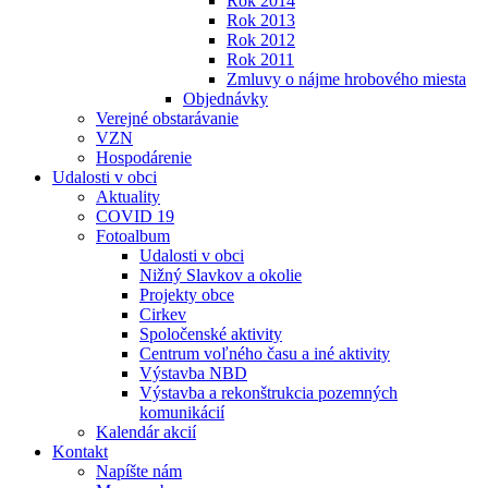
Rok 2014
Rok 2013
Rok 2012
Rok 2011
Zmluvy o nájme hrobového miesta
Objednávky
Verejné obstarávanie
VZN
Hospodárenie
Udalosti v obci
Aktuality
COVID 19
Fotoalbum
Udalosti v obci
Nižný Slavkov a okolie
Projekty obce
Cirkev
Spoločenské aktivity
Centrum voľného času a iné aktivity
Výstavba NBD
Výstavba a rekonštrukcia pozemných
komunikácií
Kalendár akcií
Kontakt
Napíšte nám