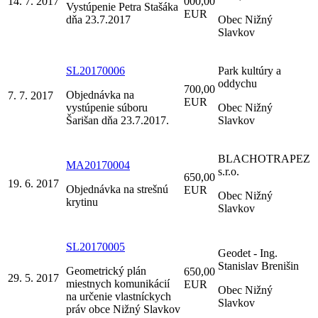
14. 7. 2017
000,00
Vystúpenie Petra Stašáka
EUR
dňa 23.7.2017
Obec Nižný
Slavkov
SL20170006
Park kultúry a
oddychu
700,00
Objednávka na
7. 7. 2017
EUR
vystúpenie súboru
Obec Nižný
Šarišan dňa 23.7.2017.
Slavkov
BLACHOTRAPEZ
MA20170004
s.r.o.
650,00
19. 6. 2017
Objednávka na strešnú
EUR
Obec Nižný
krytinu
Slavkov
SL20170005
Geodet - Ing.
Stanislav Brenišin
Geometrický plán
650,00
29. 5. 2017
miestnych komunikácií
EUR
Obec Nižný
na určenie vlastníckych
Slavkov
práv obce Nižný Slavkov