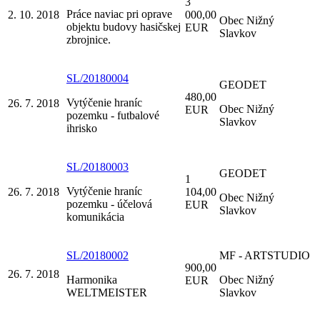
3
Práce naviac pri oprave
2. 10. 2018
000,00
Obec Nižný
objektu budovy hasičskej
EUR
Slavkov
zbrojnice.
SL/20180004
GEODET
480,00
Vytýčenie hraníc
26. 7. 2018
Obec Nižný
EUR
pozemku - futbalové
Slavkov
ihrisko
SL/20180003
GEODET
1
Vytýčenie hraníc
26. 7. 2018
104,00
Obec Nižný
pozemku - účelová
EUR
Slavkov
komunikácia
SL/20180002
MF - ARTSTUDIO
900,00
26. 7. 2018
Harmonika
Obec Nižný
EUR
WELTMEISTER
Slavkov