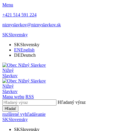
Menu
+421 514 591 224
niznyslavkov@niznyslavkov.sk
SK
Slovensky
SK
Slovensky
EN
English
DE
Deutsch
Nižný
Slavkov
Nižný
Slavkov
Mapa webu
RSS
Hľadaný výraz
Hľadať
rozšírené vyhľadávanie
SK
Slovensky
SK
Slovensky