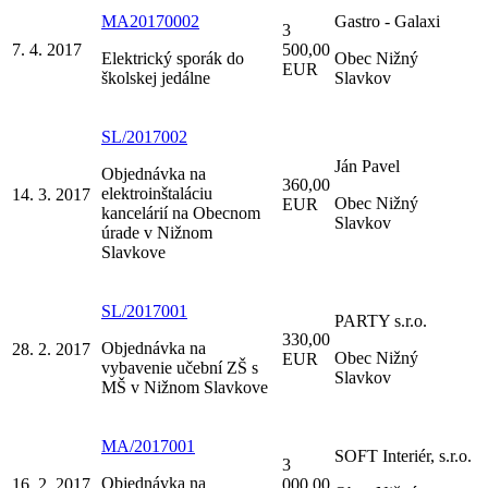
MA20170002
Gastro - Galaxi
3
7. 4. 2017
500,00
Elektrický sporák do
Obec Nižný
EUR
školskej jedálne
Slavkov
SL/2017002
Ján Pavel
Objednávka na
360,00
elektroinštaláciu
14. 3. 2017
Obec Nižný
EUR
kancelárií na Obecnom
Slavkov
úrade v Nižnom
Slavkove
SL/2017001
PARTY s.r.o.
330,00
Objednávka na
28. 2. 2017
Obec Nižný
EUR
vybavenie učební ZŠ s
Slavkov
MŠ v Nižnom Slavkove
MA/2017001
SOFT Interiér, s.r.o.
3
Objednávka na
16. 2. 2017
000,00