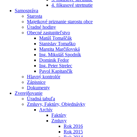
4. fókusové stretnutie
Samospráva
Starosta
Majetkové priznanie starostu obce
Úradné hodiny
Obecné zastupiteľstvo
Matúš Tomaščák
Stanislav Tomaško
Margita Marčišovská
Ing. Mikuláš Spodník
Dominik Fedor
Ing. Peter Strelec
Pavol Kapitančík
Hlavný kontrolór
Zápisnice
Dokumenty
Zverejňovanie
Úradná tabuľa
Zmluvy, Faktúry, Objednávky
Archív
Faktúry
Zmluvy
Rok 2016
Rok 2015