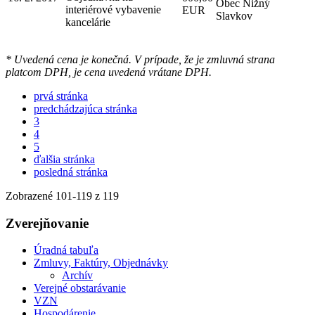
Obec Nižný
interiérové vybavenie
EUR
Slavkov
kancelárie
* Uvedená cena je konečná. V prípade, že je zmluvná strana
platcom DPH, je cena uvedená vrátane DPH.
prvá stránka
predchádzajúca stránka
3
4
5
ďalšia stránka
posledná stránka
Zobrazené
101
-
119
z 119
Zverejňovanie
Úradná tabuľa
Zmluvy, Faktúry, Objednávky
Archív
Verejné obstarávanie
VZN
Hospodárenie