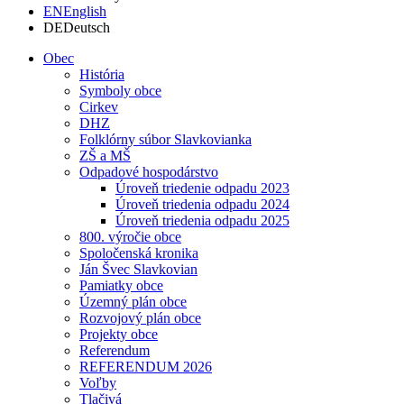
EN
English
DE
Deutsch
Obec
História
Symboly obce
Cirkev
DHZ
Folklórny súbor Slavkovianka
ZŠ a MŠ
Odpadové hospodárstvo
Úroveň triedenie odpadu 2023
Úroveň triedenia odpadu 2024
Úroveň triedenia odpadu 2025
800. výročie obce
Spoločenská kronika
Ján Švec Slavkovian
Pamiatky obce
Územný plán obce
Rozvojový plán obce
Projekty obce
Referendum
REFERENDUM 2026
Voľby
Tlačivá