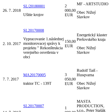
MF - ARTSTUDIO
2
SL/20180001
26. 7. 2018
000,00
Obec Nižný
Ušitie krojov
EUR
Slavkov
SL20170008
Energetický klaster
Vypracovanie 1.následnej
Prešovského kraja
150,00
monitorovacej správy k
2. 10. 2017
EUR
projektu " Rekonštrukcia
Obec Nižný
verejného osvetlenia v
Slavkov
obci
Rudolf Taiš -
3
MA20170005
Husqvarna
7. 7. 2017
050,00
traktor TC - 139T
Obec Nižný
EUR
Slavkov
MASTA
SL20170007
PRODUCTION,
1
s.r.o., Peter Stašák