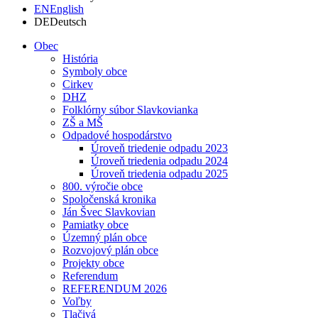
EN
English
DE
Deutsch
Obec
História
Symboly obce
Cirkev
DHZ
Folklórny súbor Slavkovianka
ZŠ a MŠ
Odpadové hospodárstvo
Úroveň triedenie odpadu 2023
Úroveň triedenia odpadu 2024
Úroveň triedenia odpadu 2025
800. výročie obce
Spoločenská kronika
Ján Švec Slavkovian
Pamiatky obce
Územný plán obce
Rozvojový plán obce
Projekty obce
Referendum
REFERENDUM 2026
Voľby
Tlačivá