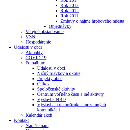
Rok 2014
Rok 2013
Rok 2012
Rok 2011
Zmluvy o nájme hrobového miesta
Objednávky
Verejné obstarávanie
VZN
Hospodárenie
Udalosti v obci
Aktuality
COVID 19
Fotoalbum
Udalosti v obci
Nižný Slavkov a okolie
Projekty obce
Cirkev
Spoločenské aktivity
Centrum voľného času a iné aktivity
Výstavba NBD
Výstavba a rekonštrukcia pozemných
komunikácií
Kalendár akcií
Kontakt
Napíšte nám