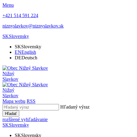
Menu
+421 514 591 224
niznyslavkov@niznyslavkov.sk
SK
Slovensky
SK
Slovensky
EN
English
DE
Deutsch
Nižný
Slavkov
Nižný
Slavkov
Mapa webu
RSS
Hľadaný výraz
Hľadať
rozšírené vyhľadávanie
SK
Slovensky
SK
Slovensky