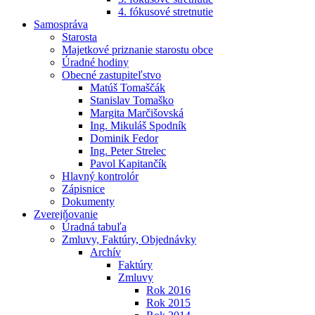
4. fókusové stretnutie
Samospráva
Starosta
Majetkové priznanie starostu obce
Úradné hodiny
Obecné zastupiteľstvo
Matúš Tomaščák
Stanislav Tomaško
Margita Marčišovská
Ing. Mikuláš Spodník
Dominik Fedor
Ing. Peter Strelec
Pavol Kapitančík
Hlavný kontrolór
Zápisnice
Dokumenty
Zverejňovanie
Úradná tabuľa
Zmluvy, Faktúry, Objednávky
Archív
Faktúry
Zmluvy
Rok 2016
Rok 2015