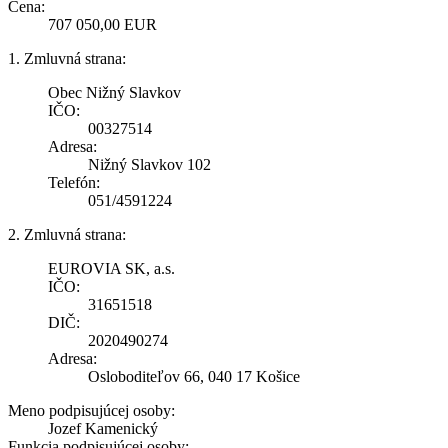
Cena:
707 050,00 EUR
1. Zmluvná strana:
Obec Nižný Slavkov
IČO:
00327514
Adresa:
Nižný Slavkov 102
Telefón:
051/4591224
2. Zmluvná strana:
EUROVIA SK, a.s.
IČO:
31651518
DIČ:
2020490274
Adresa:
Osloboditeľov 66, 040 17 Košice
Meno podpisujúcej osoby:
Jozef Kamenický
Funkcia podpisujúcej osoby: