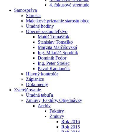
4. fókusové stretnutie
Samospráva
Starosta
Majetkové priznanie starostu obce
Úradné hodiny
Obecné zastupiteľstvo
Matúš Tomaščák
Stanislav Tomaško
Margita Marčišovská
Ing. Mikuláš Spodník
Dominik Fedor
Ing. Peter Strelec
Pavol Kapitančík
Hlavný kontrolór
Zápisnice
Dokumenty
Zverejňovanie
Úradná tabuľa
Zmluvy, Faktúry, Objednávky
Archív
Faktúry
Zmluvy
Rok 2016
Rok 2015