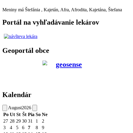
Meniny má
Štefánia
, Kajetán, Afra, Afrodita, Kajetána, Štefana
Portál na vyhľadávanie lekárov
Geoportál obce
Kalendár
August
2026
Po
Ut
St
Št
Pia
So
Ne
27
28
29
30
31
1
2
3
4
5
6
7
8
9