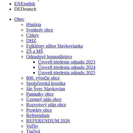
EN
English
DE
Deutsch
Obec
História
Symboly obce
Cirkev
DHZ
Folklórny súbor Slavkovianka
ZŠ a MŠ
Odpadové hospodárstvo
Úroveň triedenie odpadu 2023
Úroveň triedenia odpadu 2024
Úroveň triedenia odpadu 2025
800. výročie obce
Spoločenská kronika
Ján Švec Slavkovian
Pamiatky obce
Územný plán obce
Rozvojový plán obce
Projekty obce
Referendum
REFERENDUM 2026
Voľby
Tlačivá