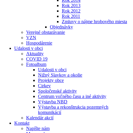
Rok 2014
Rok 2013
Rok 2012
Rok 2011
Zmluvy o nájme hrobového miesta
Objednávky
Verejné obstarávanie
VZN
Hospodárenie
Udalosti v obci
Aktuality
COVID 19
Fotoalbum
Udalosti v obci
Nižný Slavkov a okolie
Projekty obce
Cirkev
Spoločenské aktivity
Centrum voľného času a iné aktivity
Výstavba NBD
Výstavba a rekonštrukcia pozemných
komunikácií
Kalendár akcií
Kontakt
Napíšte nám