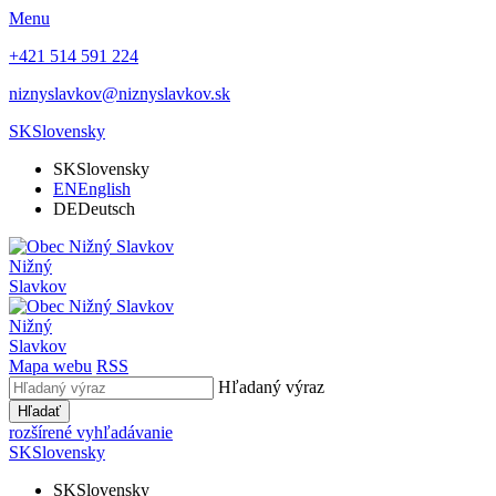
Menu
+421 514 591 224
niznyslavkov@niznyslavkov.sk
SK
Slovensky
SK
Slovensky
EN
English
DE
Deutsch
Nižný
Slavkov
Nižný
Slavkov
Mapa webu
RSS
Hľadaný výraz
Hľadať
rozšírené vyhľadávanie
SK
Slovensky
SK
Slovensky