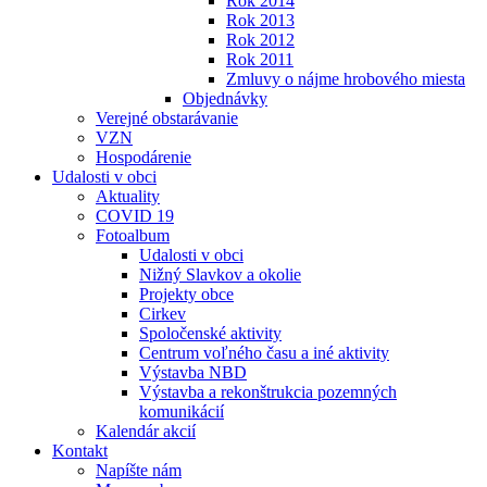
Rok 2014
Rok 2013
Rok 2012
Rok 2011
Zmluvy o nájme hrobového miesta
Objednávky
Verejné obstarávanie
VZN
Hospodárenie
Udalosti v obci
Aktuality
COVID 19
Fotoalbum
Udalosti v obci
Nižný Slavkov a okolie
Projekty obce
Cirkev
Spoločenské aktivity
Centrum voľného času a iné aktivity
Výstavba NBD
Výstavba a rekonštrukcia pozemných
komunikácií
Kalendár akcií
Kontakt
Napíšte nám