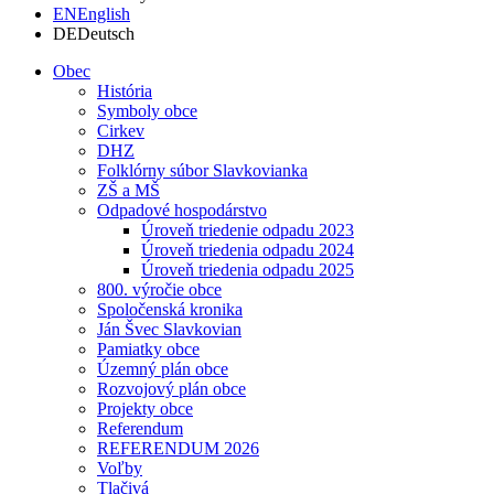
EN
English
DE
Deutsch
Obec
História
Symboly obce
Cirkev
DHZ
Folklórny súbor Slavkovianka
ZŠ a MŠ
Odpadové hospodárstvo
Úroveň triedenie odpadu 2023
Úroveň triedenia odpadu 2024
Úroveň triedenia odpadu 2025
800. výročie obce
Spoločenská kronika
Ján Švec Slavkovian
Pamiatky obce
Územný plán obce
Rozvojový plán obce
Projekty obce
Referendum
REFERENDUM 2026
Voľby
Tlačivá