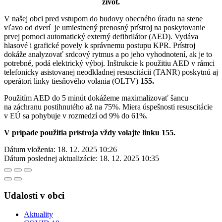
život.
V našej obci pred vstupom do budovy obecného úradu na stene
vľavo od dverí je umiestnený prenosný prístroj na poskytovanie
prvej pomoci automatický externý defibrilátor (AED). Vydáva
hlasové i grafické povely k správnemu postupu KPR. Prístroj
dokáže analyzovať srdcový rytmus a po jeho vyhodnotení, ak je to
potrebné, podá elektrický výboj. Inštrukcie k použitiu AED v rámci
telefonicky asistovanej neodkladnej resuscitácii (TANR) poskytnú aj
operátori linky tiesňového volania (OLTV)
155.
Použitím AED do 5 minút dokážeme maximalizovať šancu
na záchranu postihnutého až na 75%. Miera úspešnosti resuscitácie
v EÚ sa pohybuje v rozmedzí od 9% do 61%.
V prípade použitia prístroja vždy volajte linku 155.
Dátum vloženia:
18. 12. 2025 10:26
Dátum poslednej aktualizácie:
18. 12. 2025 10:35
Udalosti v obci
Aktuality