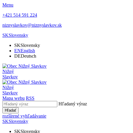
Menu
+421 514 591 224
niznyslavkov@niznyslavkov.sk
SK
Slovensky
SK
Slovensky
EN
English
DE
Deutsch
Nižný
Slavkov
Nižný
Slavkov
Mapa webu
RSS
Hľadaný výraz
Hľadať
rozšírené vyhľadávanie
SK
Slovensky
SK
Slovensky