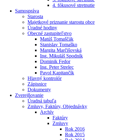
4. fókusové stretnutie
Samospráva
Starosta
Majetkové priznanie starostu obce
Úradné hodiny
Obecné zastupiteľstvo
Matúš Tomaščák
Stanislav Tomaško
Margita Marčišovská
Ing. Mikuláš Spodník
Dominik Fedor
Ing. Peter Strelec
Pavol Kapitančík
Hlavný kontrolór
Zápisnice
Dokumenty
Zverejňovanie
Úradná tabuľa
Zmluvy, Faktúry, Objednávky
Archív
Faktúry
Zmluvy
Rok 2016
Rok 2015