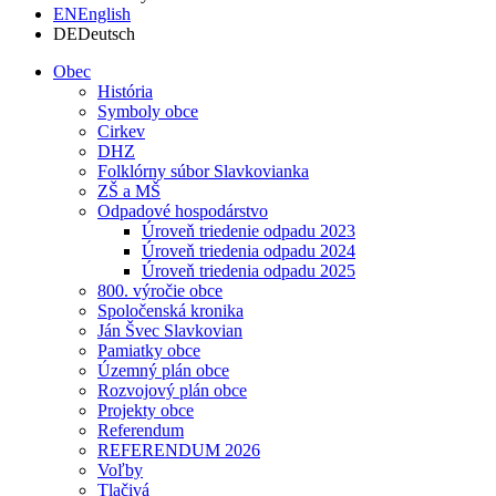
EN
English
DE
Deutsch
Obec
História
Symboly obce
Cirkev
DHZ
Folklórny súbor Slavkovianka
ZŠ a MŠ
Odpadové hospodárstvo
Úroveň triedenie odpadu 2023
Úroveň triedenia odpadu 2024
Úroveň triedenia odpadu 2025
800. výročie obce
Spoločenská kronika
Ján Švec Slavkovian
Pamiatky obce
Územný plán obce
Rozvojový plán obce
Projekty obce
Referendum
REFERENDUM 2026
Voľby
Tlačivá