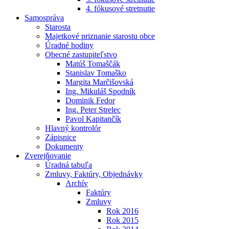
4. fókusové stretnutie
Samospráva
Starosta
Majetkové priznanie starostu obce
Úradné hodiny
Obecné zastupiteľstvo
Matúš Tomaščák
Stanislav Tomaško
Margita Marčišovská
Ing. Mikuláš Spodník
Dominik Fedor
Ing. Peter Strelec
Pavol Kapitančík
Hlavný kontrolór
Zápisnice
Dokumenty
Zverejňovanie
Úradná tabuľa
Zmluvy, Faktúry, Objednávky
Archív
Faktúry
Zmluvy
Rok 2016
Rok 2015