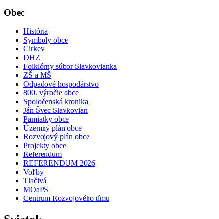
Obec
História
Symboly obce
Cirkev
DHZ
Folklórny súbor Slavkovianka
ZŠ a MŠ
Odpadové hospodárstvo
800. výročie obce
Spoločenská kronika
Ján Švec Slavkovian
Pamiatky obce
Územný plán obce
Rozvojový plán obce
Projekty obce
Referendum
REFERENDUM 2026
Voľby
Tlačivá
MOaPS
Centrum Rozvojového tímu