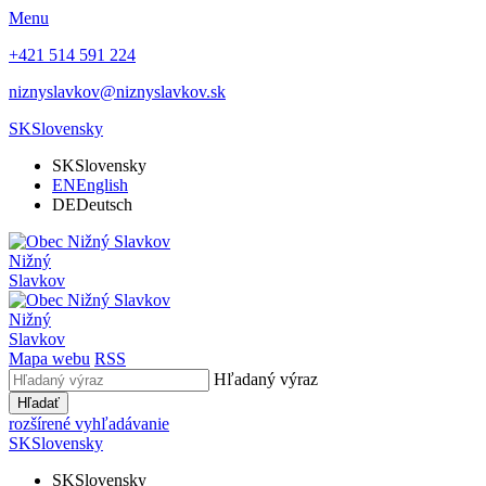
Menu
+421 514 591 224
niznyslavkov@niznyslavkov.sk
SK
Slovensky
SK
Slovensky
EN
English
DE
Deutsch
Nižný
Slavkov
Nižný
Slavkov
Mapa webu
RSS
Hľadaný výraz
Hľadať
rozšírené vyhľadávanie
SK
Slovensky
SK
Slovensky