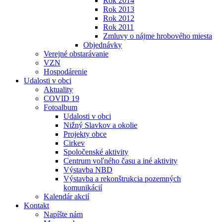
Rok 2014
Rok 2013
Rok 2012
Rok 2011
Zmluvy o nájme hrobového miesta
Objednávky
Verejné obstarávanie
VZN
Hospodárenie
Udalosti v obci
Aktuality
COVID 19
Fotoalbum
Udalosti v obci
Nižný Slavkov a okolie
Projekty obce
Cirkev
Spoločenské aktivity
Centrum voľného času a iné aktivity
Výstavba NBD
Výstavba a rekonštrukcia pozemných
komunikácií
Kalendár akcií
Kontakt
Napíšte nám