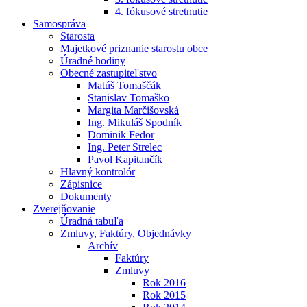
4. fókusové stretnutie
Samospráva
Starosta
Majetkové priznanie starostu obce
Úradné hodiny
Obecné zastupiteľstvo
Matúš Tomaščák
Stanislav Tomaško
Margita Marčišovská
Ing. Mikuláš Spodník
Dominik Fedor
Ing. Peter Strelec
Pavol Kapitančík
Hlavný kontrolór
Zápisnice
Dokumenty
Zverejňovanie
Úradná tabuľa
Zmluvy, Faktúry, Objednávky
Archív
Faktúry
Zmluvy
Rok 2016
Rok 2015