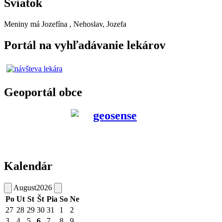
Sviatok
Meniny má
Jozefína
, Nehoslav, Jozefa
Portál na vyhľadávanie lekárov
Geoportál obce
Kalendár
August
2026
Po
Ut
St
Št
Pia
So
Ne
27
28
29
30
31
1
2
3
4
5
6
7
8
9