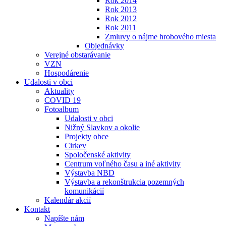
Rok 2014
Rok 2013
Rok 2012
Rok 2011
Zmluvy o nájme hrobového miesta
Objednávky
Verejné obstarávanie
VZN
Hospodárenie
Udalosti v obci
Aktuality
COVID 19
Fotoalbum
Udalosti v obci
Nižný Slavkov a okolie
Projekty obce
Cirkev
Spoločenské aktivity
Centrum voľného času a iné aktivity
Výstavba NBD
Výstavba a rekonštrukcia pozemných
komunikácií
Kalendár akcií
Kontakt
Napíšte nám