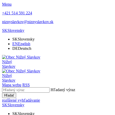
Menu
+421 514 591 224
niznyslavkov@niznyslavkov.sk
SK
Slovensky
SK
Slovensky
EN
English
DE
Deutsch
Nižný
Slavkov
Nižný
Slavkov
Mapa webu
RSS
Hľadaný výraz
Hľadať
rozšírené vyhľadávanie
SK
Slovensky
SK
Slovensky