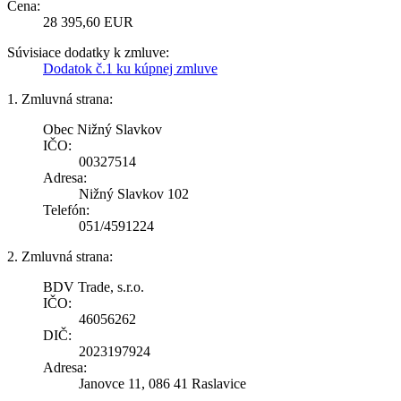
Cena:
28 395,60 EUR
Súvisiace dodatky k zmluve:
Dodatok č.1 ku kúpnej zmluve
1. Zmluvná strana:
Obec Nižný Slavkov
IČO:
00327514
Adresa:
Nižný Slavkov 102
Telefón:
051/4591224
2. Zmluvná strana:
BDV Trade, s.r.o.
IČO:
46056262
DIČ:
2023197924
Adresa:
Janovce 11, 086 41 Raslavice