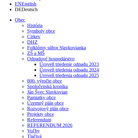
EN
English
DE
Deutsch
Obec
História
Symboly obce
Cirkev
DHZ
Folklórny súbor Slavkovianka
ZŠ a MŠ
Odpadové hospodárstvo
Úroveň triedenie odpadu 2023
Úroveň triedenia odpadu 2024
Úroveň triedenia odpadu 2025
800. výročie obce
Spoločenská kronika
Ján Švec Slavkovian
Pamiatky obce
Územný plán obce
Rozvojový plán obce
Projekty obce
Referendum
REFERENDUM 2026
Voľby
Tlačivá