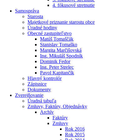
4. fókusové stretnutie
Samospráva
Starosta
Majetkové priznanie starostu obce
Úradné hodiny
Obecné zastupiteľstvo
Matúš Tomaščák
Stanislav Tomaško
Margita Marčišovská
Ing. Mikuláš Spodník
Dominik Fedor
Ing. Peter Strelec
Pavol Kapitančík
Hlavný kontrolór
Zápisnice
Dokumenty
Zverejňovanie
Úradná tabuľa
Zmluvy, Faktúry, Objednávky
Archív
Faktúry
Zmluvy
Rok 2016
Rok 2015