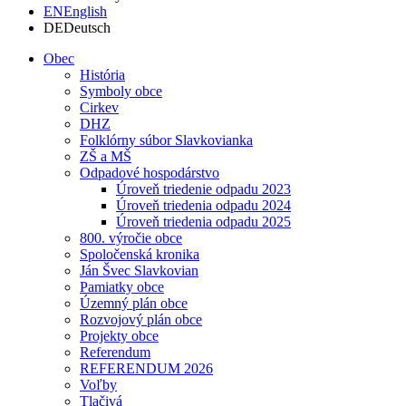
EN
English
DE
Deutsch
Obec
História
Symboly obce
Cirkev
DHZ
Folklórny súbor Slavkovianka
ZŠ a MŠ
Odpadové hospodárstvo
Úroveň triedenie odpadu 2023
Úroveň triedenia odpadu 2024
Úroveň triedenia odpadu 2025
800. výročie obce
Spoločenská kronika
Ján Švec Slavkovian
Pamiatky obce
Územný plán obce
Rozvojový plán obce
Projekty obce
Referendum
REFERENDUM 2026
Voľby
Tlačivá