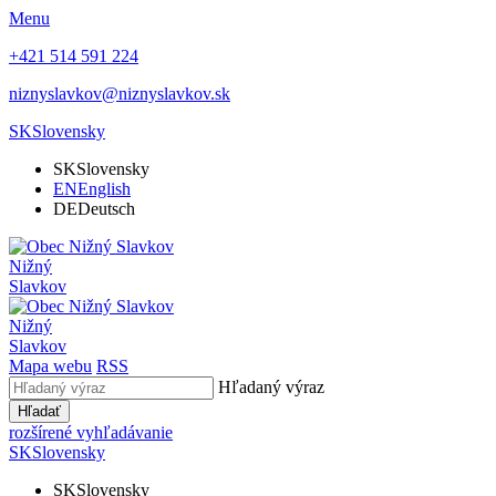
Menu
+421 514 591 224
niznyslavkov@niznyslavkov.sk
SK
Slovensky
SK
Slovensky
EN
English
DE
Deutsch
Nižný
Slavkov
Nižný
Slavkov
Mapa webu
RSS
Hľadaný výraz
Hľadať
rozšírené vyhľadávanie
SK
Slovensky
SK
Slovensky