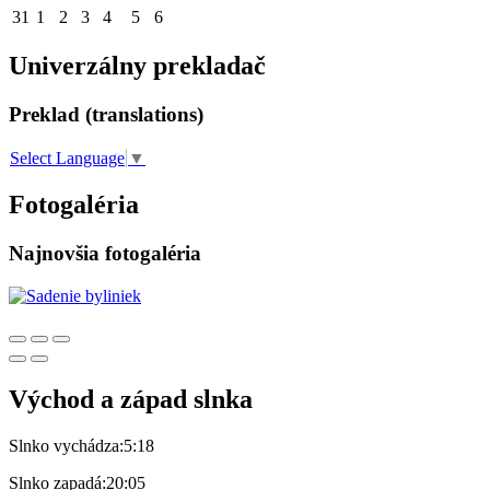
31
1
2
3
4
5
6
Univerzálny prekladač
Preklad (translations)
Select Language
▼
Fotogaléria
Najnovšia fotogaléria
Východ a západ slnka
Slnko vychádza:
5:18
Slnko zapadá:
20:05