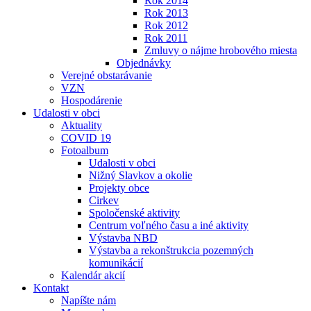
Rok 2014
Rok 2013
Rok 2012
Rok 2011
Zmluvy o nájme hrobového miesta
Objednávky
Verejné obstarávanie
VZN
Hospodárenie
Udalosti v obci
Aktuality
COVID 19
Fotoalbum
Udalosti v obci
Nižný Slavkov a okolie
Projekty obce
Cirkev
Spoločenské aktivity
Centrum voľného času a iné aktivity
Výstavba NBD
Výstavba a rekonštrukcia pozemných
komunikácií
Kalendár akcií
Kontakt
Napíšte nám