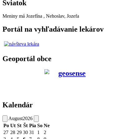
Sviatok
Meniny má
Jozefína
, Nehoslav, Jozefa
Portál na vyhľadávanie lekárov
Geoportál obce
Kalendár
August
2026
Po
Ut
St
Št
Pia
So
Ne
27
28
29
30
31
1
2