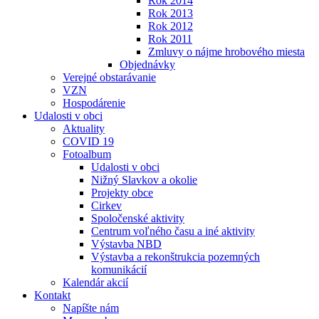
Rok 2014
Rok 2013
Rok 2012
Rok 2011
Zmluvy o nájme hrobového miesta
Objednávky
Verejné obstarávanie
VZN
Hospodárenie
Udalosti v obci
Aktuality
COVID 19
Fotoalbum
Udalosti v obci
Nižný Slavkov a okolie
Projekty obce
Cirkev
Spoločenské aktivity
Centrum voľného času a iné aktivity
Výstavba NBD
Výstavba a rekonštrukcia pozemných
komunikácií
Kalendár akcií
Kontakt
Napíšte nám