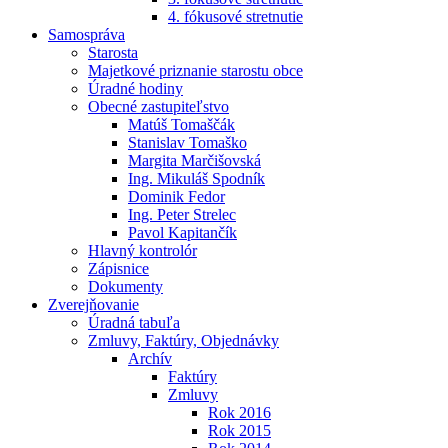
4. fókusové stretnutie
Samospráva
Starosta
Majetkové priznanie starostu obce
Úradné hodiny
Obecné zastupiteľstvo
Matúš Tomaščák
Stanislav Tomaško
Margita Marčišovská
Ing. Mikuláš Spodník
Dominik Fedor
Ing. Peter Strelec
Pavol Kapitančík
Hlavný kontrolór
Zápisnice
Dokumenty
Zverejňovanie
Úradná tabuľa
Zmluvy, Faktúry, Objednávky
Archív
Faktúry
Zmluvy
Rok 2016
Rok 2015