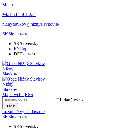
Menu
+421 514 591 224
niznyslavkov@niznyslavkov.sk
SK
Slovensky
SK
Slovensky
EN
English
DE
Deutsch
Nižný
Slavkov
Nižný
Slavkov
Mapa webu
RSS
Hľadaný výraz
Hľadať
rozšírené vyhľadávanie
SK
Slovensky
SK
Slovensky