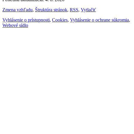
Zmena vzhľadu
,
Štruktúra stránok
,
RSS
,
Vytlačiť
Vyhlásenie o prístupnosti
,
Cookies
,
Vyhlásenie o ochrane súkromia
,
Webové sídlo