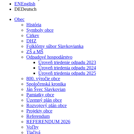
EN
English
DE
Deutsch
Obec
História
Symboly obce
Cirkev
DHZ
Folklórny súbor Slavkovianka
ZŠ a MŠ
Odpadové hospodárstvo
Úroveň triedenie odpadu 2023
Úroveň triedenia odpadu 2024
Úroveň triedenia odpadu 2025
800. výročie obce
Spoločenská kronika
Ján Švec Slavkovian
Pamiatky obce
Územný plán obce
Rozvojový plán obce
Projekty obce
Referendum
REFERENDUM 2026
Voľby
Tlačivá