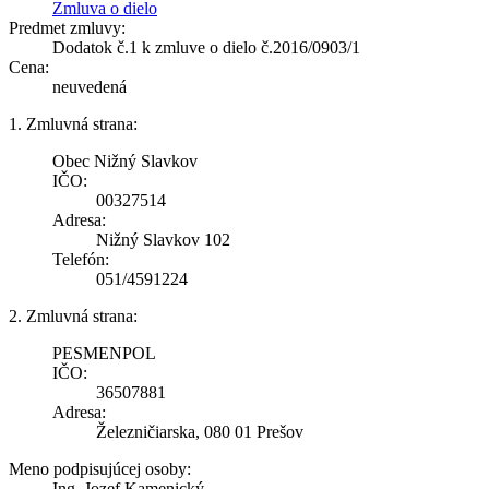
Zmluva o dielo
Predmet zmluvy:
Dodatok č.1 k zmluve o dielo č.2016/0903/1
Cena:
neuvedená
1. Zmluvná strana:
Obec Nižný Slavkov
IČO:
00327514
Adresa:
Nižný Slavkov 102
Telefón:
051/4591224
2. Zmluvná strana:
PESMENPOL
IČO:
36507881
Adresa:
Železničiarska, 080 01 Prešov
Meno podpisujúcej osoby:
Ing. Jozef Kamenický