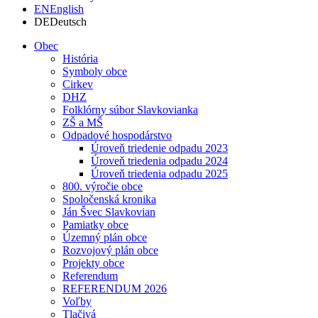
EN
English
DE
Deutsch
Obec
História
Symboly obce
Cirkev
DHZ
Folklórny súbor Slavkovianka
ZŠ a MŠ
Odpadové hospodárstvo
Úroveň triedenie odpadu 2023
Úroveň triedenia odpadu 2024
Úroveň triedenia odpadu 2025
800. výročie obce
Spoločenská kronika
Ján Švec Slavkovian
Pamiatky obce
Územný plán obce
Rozvojový plán obce
Projekty obce
Referendum
REFERENDUM 2026
Voľby
Tlačivá