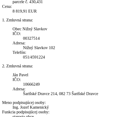
parcele č. 430,431
Cena:
8 819,91 EUR
1. Zmluvná strana:
Obec Nižný Slavkov
IČO:
00327514
Adresa:
Nižný Slavkov 102
Telefón:
051/4591224
2. Zmluvná strana:
Ján Pavel
IČO:
10666249
Adresa:
Šarišské Dravce 214, 082 73 Šarišské Dravce
Meno podpisujúcej osoby:
Ing. Jozef Kamenický
Funkcia podpisujúcej osoby:
starosta obce