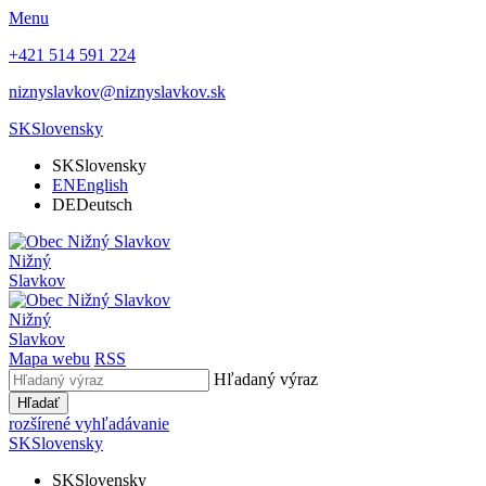
Menu
+421 514 591 224
niznyslavkov@niznyslavkov.sk
SK
Slovensky
SK
Slovensky
EN
English
DE
Deutsch
Nižný
Slavkov
Nižný
Slavkov
Mapa webu
RSS
Hľadaný výraz
Hľadať
rozšírené vyhľadávanie
SK
Slovensky
SK
Slovensky