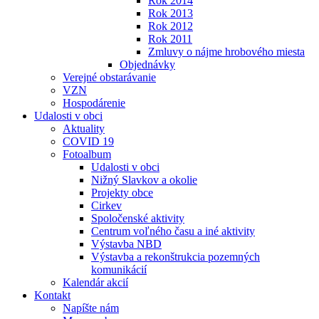
Rok 2014
Rok 2013
Rok 2012
Rok 2011
Zmluvy o nájme hrobového miesta
Objednávky
Verejné obstarávanie
VZN
Hospodárenie
Udalosti v obci
Aktuality
COVID 19
Fotoalbum
Udalosti v obci
Nižný Slavkov a okolie
Projekty obce
Cirkev
Spoločenské aktivity
Centrum voľného času a iné aktivity
Výstavba NBD
Výstavba a rekonštrukcia pozemných
komunikácií
Kalendár akcií
Kontakt
Napíšte nám