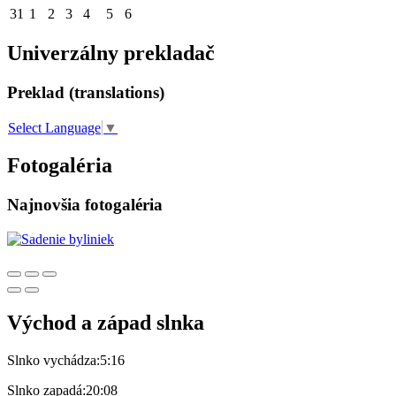
31
1
2
3
4
5
6
Univerzálny prekladač
Preklad (translations)
Select Language
▼
Fotogaléria
Najnovšia fotogaléria
Východ a západ slnka
Slnko vychádza:
5:16
Slnko zapadá:
20:08