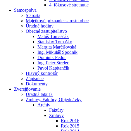
4. fókusové stretnutie
Samospráva
Starosta
Majetkové priznanie starostu obce
Úradné hodiny
Obecné zastupiteľstvo
Matúš Tomaščák
Stanislav Tomaško
Margita Marčišovská
Ing. Mikuláš Spodník
Dominik Fedor
Ing. Peter Strelec
Pavol Kapitančík
Hlavný kontrolór
Zápisnice
Dokumenty
Zverejňovanie
Úradná tabuľa
Zmluvy, Faktúry, Objednávky
Archív
Faktúry
Zmluvy
Rok 2016
Rok 2015