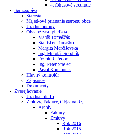
4. fókusové stretnutie
Samospráva
Starosta
Majetkové priznanie starostu obce
Úradné hodiny
Obecné zastupiteľstvo
Matúš Tomaščák
Stanislav Tomaško
Margita Marčišovská
Ing. Mikuláš Spodník
Dominik Fedor
Ing. Peter Strelec
Pavol Kapitančík
Hlavný kontrolór
Zápisnice
Dokumenty
Zverejňovanie
Úradná tabuľa
Zmluvy, Faktúry, Objednávky
Archív
Faktúry
Zmluvy
Rok 2016
Rok 2015