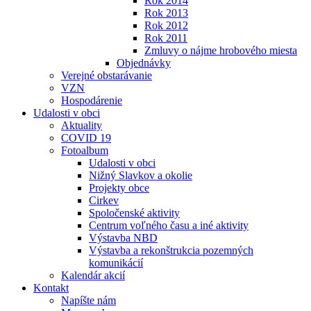
Rok 2014
Rok 2013
Rok 2012
Rok 2011
Zmluvy o nájme hrobového miesta
Objednávky
Verejné obstarávanie
VZN
Hospodárenie
Udalosti v obci
Aktuality
COVID 19
Fotoalbum
Udalosti v obci
Nižný Slavkov a okolie
Projekty obce
Cirkev
Spoločenské aktivity
Centrum voľného času a iné aktivity
Výstavba NBD
Výstavba a rekonštrukcia pozemných
komunikácií
Kalendár akcií
Kontakt
Napíšte nám