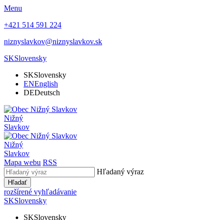
Menu
+421 514 591 224
niznyslavkov@niznyslavkov.sk
SK
Slovensky
SK
Slovensky
EN
English
DE
Deutsch
Nižný
Slavkov
Nižný
Slavkov
Mapa webu
RSS
Hľadaný výraz
Hľadať
rozšírené vyhľadávanie
SK
Slovensky
SK
Slovensky