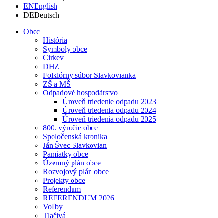
EN
English
DE
Deutsch
Obec
História
Symboly obce
Cirkev
DHZ
Folklórny súbor Slavkovianka
ZŠ a MŠ
Odpadové hospodárstvo
Úroveň triedenie odpadu 2023
Úroveň triedenia odpadu 2024
Úroveň triedenia odpadu 2025
800. výročie obce
Spoločenská kronika
Ján Švec Slavkovian
Pamiatky obce
Územný plán obce
Rozvojový plán obce
Projekty obce
Referendum
REFERENDUM 2026
Voľby
Tlačivá