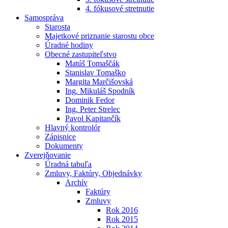
4. fókusové stretnutie
Samospráva
Starosta
Majetkové priznanie starostu obce
Úradné hodiny
Obecné zastupiteľstvo
Matúš Tomaščák
Stanislav Tomaško
Margita Marčišovská
Ing. Mikuláš Spodník
Dominik Fedor
Ing. Peter Strelec
Pavol Kapitančík
Hlavný kontrolór
Zápisnice
Dokumenty
Zverejňovanie
Úradná tabuľa
Zmluvy, Faktúry, Objednávky
Archív
Faktúry
Zmluvy
Rok 2016
Rok 2015