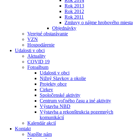
Rok 2014
Rok 2013
Rok 2012
Rok 2011
Zmluvy o nájme hrobového miesta
Objednávky
Verejné obstarávanie
VZN
Hospodárenie
Udalosti v obci
Aktuality
COVID 19
Fotoalbum
Udalosti v obci
Nižný Slavkov a okolie
Projekty obce
Cirkev
Spoločenské aktivity
Centrum voľného času a iné aktivity
Výstavba NBD
Výstavba a rekonštrukcia pozemných
komunikácií
Kalendár akcií
Kontakt
Napíšte nám