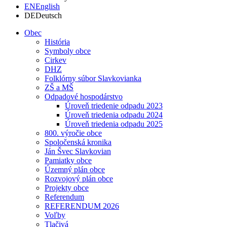
EN
English
DE
Deutsch
Obec
História
Symboly obce
Cirkev
DHZ
Folklórny súbor Slavkovianka
ZŠ a MŠ
Odpadové hospodárstvo
Úroveň triedenie odpadu 2023
Úroveň triedenia odpadu 2024
Úroveň triedenia odpadu 2025
800. výročie obce
Spoločenská kronika
Ján Švec Slavkovian
Pamiatky obce
Územný plán obce
Rozvojový plán obce
Projekty obce
Referendum
REFERENDUM 2026
Voľby
Tlačivá