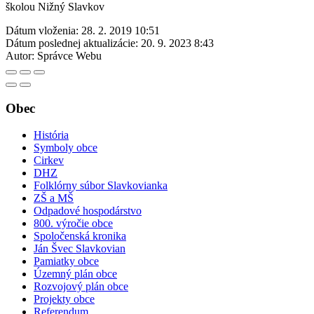
školou Nižný Slavkov
Dátum vloženia:
28. 2. 2019 10:51
Dátum poslednej aktualizácie:
20. 9. 2023 8:43
Autor:
Správce Webu
Obec
História
Symboly obce
Cirkev
DHZ
Folklórny súbor Slavkovianka
ZŠ a MŠ
Odpadové hospodárstvo
800. výročie obce
Spoločenská kronika
Ján Švec Slavkovian
Pamiatky obce
Územný plán obce
Rozvojový plán obce
Projekty obce
Referendum