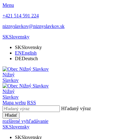
Menu
+421 514 591 224
niznyslavkov@niznyslavkov.sk
SK
Slovensky
SK
Slovensky
EN
English
DE
Deutsch
Nižný
Slavkov
Nižný
Slavkov
Mapa webu
RSS
Hľadaný výraz
Hľadať
rozšírené vyhľadávanie
SK
Slovensky
SK
Slovensky